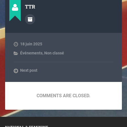
TTR
18 juin 2025
Événements
,
Non classé
Next post
COMMENTS ARE CLOSED.